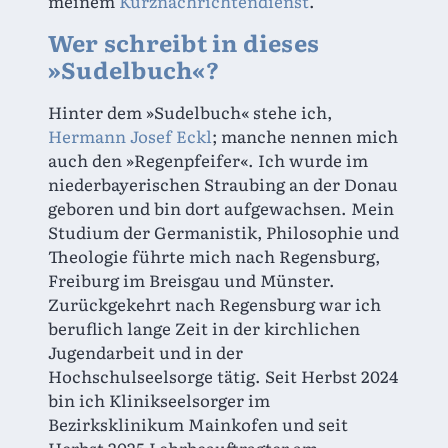
meinem 
Kurznachrichtendienst
.
Wer schreibt in dieses
»Sudelbuch«?
Hinter dem »Sudelbuch« stehe ich, 
Hermann Josef Eckl
; manche nennen mich 
auch den »Regenpfeifer«. Ich wurde im 
niederbayerischen Straubing an der Donau 
gebo­ren und bin dort auf­ge­wach­sen. Mein 
Studium der Germanistik, Philosophie und 
Theologie führte mich nach Regens­burg, 
Freiburg im Breisgau und Münster. 
Zurückgekehrt nach Regensburg war ich 
beruflich lange Zeit in der kirchlichen 
Jugendarbeit und in der 
Hochschulseelsorge tätig. Seit Herbst 2024 
bin ich Klinikseelsorger im 
Bezirksklinikum Mainkofen und seit 
Herbst 2025 Lehrbeauftragter am 